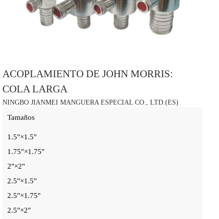
ACOPLAMIENTO DE JOHN MORRIS:
COLA LARGA
NINGBO JIANMEI MANGUERA ESPECIAL CO., LTD.(ES)
Tamaños
1.5"×1.5"
1.75"×1.75"
2"×2"
2.5"×1.5"
2.5"×1.75"
2.5"×2"