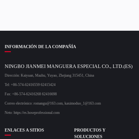
INFORMACIÓN DE LA COMPAÑÍA
NINGBO JIANMEI MANGUERA ESPECIAL CO., LTD.(ES)
Dirección: Kaiyuan, Mazhu, Yuyao, Zhejiang 315451, China
Tel: +86-574-62416559 62415424
Fax: +86-574-62416268 62416698
Correo electrónico:
romangu@163.com
,
kaximoduo_1@163.com
Neto: https://es.hoseprofessional.com
ENLACES A SITIOS
PRODUCTOS Y
SOLUCIONES