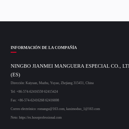
INFORMACIÓN DE LA COMPAÑÍA
NINGBO JIANMEI MANGUERA ESPECIAL CO., LT
(ES)
Dirección: Kaiyuan, Mazhu, Yuyao, Zhejiang 315451, China
Tel: +86-574-62416559 62415424
Fax: +86-574-62416268 62416698
Correo electrónico:
romangu@163.com
,
kaximoduo_1@163.com
Neto: https://es.hoseprofessional.com