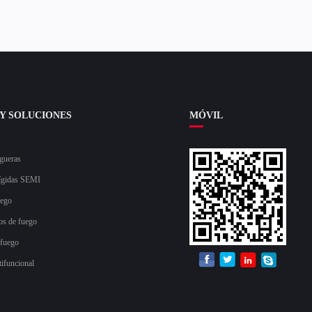
Y SOLUCIONES
MÓVIL
gueras
ígidas SEMI
uego
os de fuego
 fuego
tifuncional