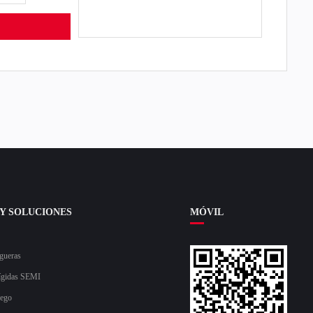
Y SOLUCIONES
MÓVIL
gueras
ígidas SEMI
uego