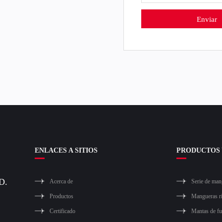
ENLACES A SITIOS
PRODUCTOS 
D.
Acerca de
Serie de man
Productos
Mangueras r
Certificado
Mantas de f