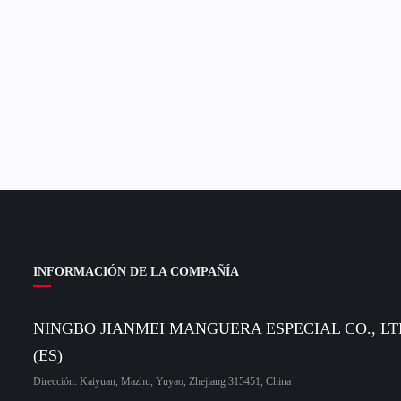
INFORMACIÓN DE LA COMPAÑÍA
NINGBO JIANMEI MANGUERA ESPECIAL CO., LT
(ES)
Dirección: Kaiyuan, Mazhu, Yuyao, Zhejiang 315451, China