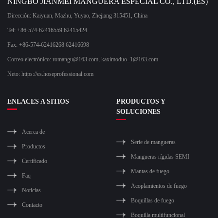
NINGBO JIANMEI MANGUERA ESPECIAL CO., LTD.(ES)
Dirección: Kaiyuan, Mazhu, Yuyao, Zhejiang 315451, China
Tel: +86-574-62416559 62415424
Fax: +86-574-62416268 62416698
Correo electrónico:
romangu@163.com
,
kaximoduo_1@163.com
Neto: https://es.hoseprofessional.com
ENLACES A SITIOS
PRODUCTOS Y
SOLUCIONES
Acerca de
Serie de mangueras
Productos
Mangueras rígidas SEMI
Certificado
Mantas de fuego
Faq
Acoplamientos de fuego
Noticias
Boquillas de fuego
Contacto
Boquilla multifuncional