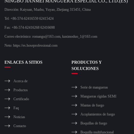
NINGBO JIANMEI MANGUERA ESPECIAL CO., LTD.(ES)
Dirección: Kaiyuan, Mazhu, Yuyao, Zhejiang 315451, China
Tel: +86-574-62416559 62415424
Fax: +86-574-62416268 62416698
Correo electrónico:
romangu@163.com
,
kaximoduo_1@163.com
Neto: https://es.hoseprofessional.com
ENLACES A SITIOS
PRODUCTOS Y
SOLUCIONES
Acerca de
Serie de mangueras
Productos
Mangueras rígidas SEMI
Certificado
Mantas de fuego
Faq
Acoplamientos de fuego
Noticias
Boquillas de fuego
Contacto
Boquilla multifuncional