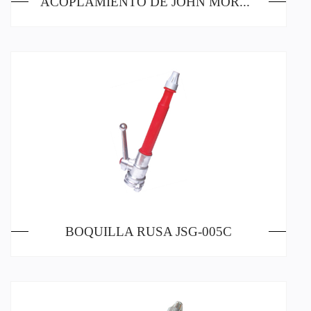
ACOPLAMIENTO DE JOHN MORRIS: COLA LARGA
BOQUILLA RUSA JSG-005C