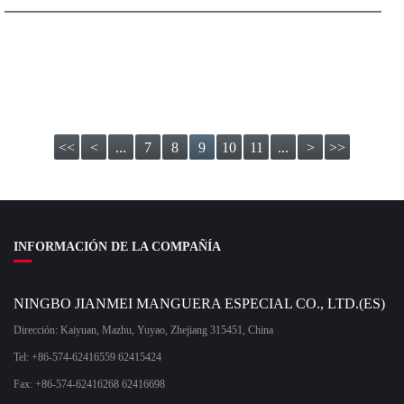
<<
<
...
7
8
9
10
11
...
>
>>
INFORMACIÓN DE LA COMPAÑÍA
NINGBO JIANMEI MANGUERA ESPECIAL CO., LTD.(ES)
Dirección: Kaiyuan, Mazhu, Yuyao, Zhejiang 315451, China
Tel: +86-574-62416559 62415424
Fax: +86-574-62416268 62416698