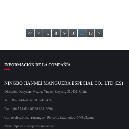
<<
<
...
8
9
10
11
12
>
INFORMACIÓN DE LA COMPAÑÍA
NINGBO JIANMEI MANGUERA ESPECIAL CO., LTD.(ES)
Dirección: Kaiyuan, Mazhu, Yuyao, Zhejiang 315451, China
Tel: +86-574-62416559 62415424
Fax: +86-574-62416268 62416698
Correo electrónico:
romangu@163.com
,
kaximoduo_1@163.com
Neto: https://es.hoseprofessional.com