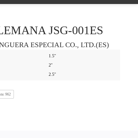
LEMANA JSG-001ES
GUERA ESPECIAL CO., LTD.(ES)
1.5"
2"
2.5"
sta: 962