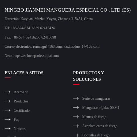
NINGBO JIANMEI MANGUERA ESPECIAL CO., LTD.(ES)
Dirección: Kaiyuan, Mazhu, Yuyao, Zhejiang 315451, China
Tel: +86-574-62416559 62415424
Fax: +86-574-62416268 62416698
Correo electrónico:
romangu@163.com
,
kaximoduo_1@163.com
Neto: https://es.hoseprofessional.com
ENLACES A SITIOS
PRODUCTOS Y
SOLUCIONES
Acerca de
Serie de mangueras
Productos
Mangueras rígidas SEMI
Certificado
Mantas de fuego
Faq
Acoplamientos de fuego
Noticias
Boquillas de fuego